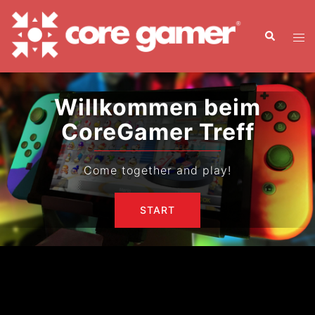
Zum
Inhalt
Suche
Men
springen
ums
Willkommen beim
CoreGamer Treff
Come together and play!
START