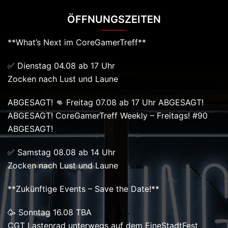
ÖFFNUNGSZEITEN
**What’s Next im CoreGamerTreff**
✅ Dienstag 04.08 ab 17 Uhr
Zocken nach Lust und Laune
ABGESAGT! 👊 Freitag 07.08 ab 17 Uhr ABGESAGT!
ABGESAGT! CoreGamerTreff Weekly – Freitags! #90
ABGESAGT!
✅ Samstag 08.08 ab 14 Uhr
Zocken nach Lust und Laune
**Zukünftige Events – Save the Date!**
🥳 Sonntag 16.08 TBA
CGT Lastenrad unterwegs auf dem EineStadtFest