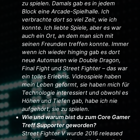
o ab
zu spielen. Damals gab es in jedem
Block eine Arcade-Spielhalle. Ich
verbrachte dort so viel Zeit, wie ich
mer
konnte. Ich liebte Spiele, aber es war
auch ein Ort, an dem man sich mit
seinen Freunden treffen konnte. Immer
t,
wenn ich wieder hinging gab es dort
neue Automaten wie Double Dragon,
icht
Final Fight und Street Fighter – das war
m
ein tolles Erlebnis. Videospiele haben
l
mein Leben geformt, sie haben mich für
Technologie interessiert und obwohl es
n
Höhen und Tiefen gab, habe ich nie
aufgehört, sie zu spielen.
Wie und warum bist du zum Core Gamer
Treff Supporter geworden?
Street Fighter V wurde 2016 released