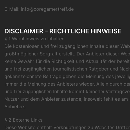
E-Mail:
info@coregamertreff.de
DISCLAIMER – RECHTLICHE HINWEISE
§ 1 Warnhinweis zu Inhalten
Die kostenlosen und frei zugänglichen Inhalte dieser We
größtmöglicher Sorgfalt erstellt. Der Anbieter dieser W
keine Gewähr für die Richtigkeit und Aktualität der berei
und frei zugänglichen journalistischen Ratgeber und Nac
gekennzeichnete Beiträge geben die Meinung des jeweili
immer die Meinung des Anbieters wieder. Allein durch de
und frei zugänglichen Inhalte kommt keinerlei Vertragsv
Nutzer und dem Anbieter zustande, insoweit fehlt es am
Anbieters.
§ 2 Externe Links
Diese Website enthält Verknüpfungen zu Websites Dritter 