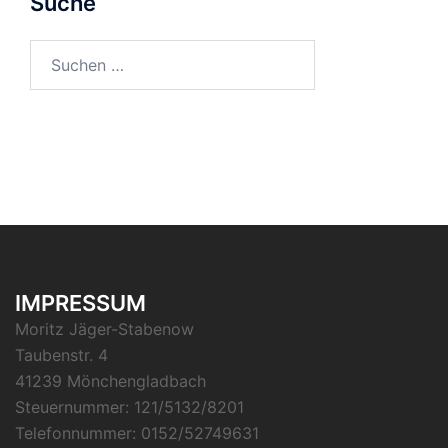
Suche
Suchen
nach:
IMPRESSUM
Moritz Jäger-Stabenow
Taubenstr. 4
41239 Mönchengladbach
Steuernummer: 121/5132/8201
Telefonnummer: 0152/52749631