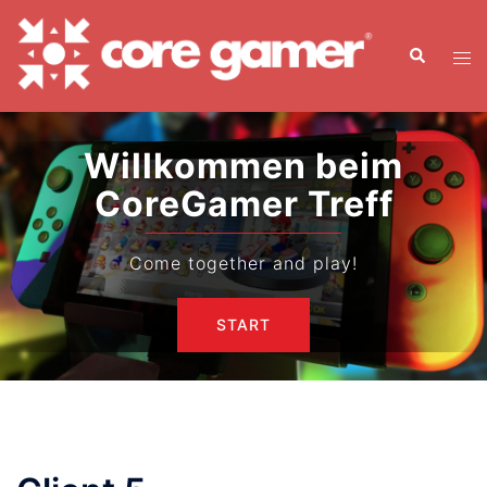
Zum
Inhalt
Suche
Men
springen
ums
Willkommen beim
CoreGamer Treff
Come together and play!
START