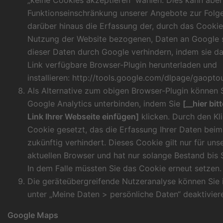
„keine Cookies akzeptieren“ wählen. Dies kann aber
Funktionseinschränkung unserer Angebote zur Folg
darüber hinaus die Erfassung der, durch das Cookie
Nutzung der Website bezogenen, Daten an Google s
dieser Daten durch Google verhindern, indem sie d
Link verfügbare Browser-Plugin herunterladen und
installieren:
http://tools.google.com/dlpage/gaopto
Als Alternative zum obigen Browser-Plugin können 
Google Analytics unterbinden, indem Sie
[__hier bi
Link Ihrer Webseite einfügen]
klicken. Durch den Kli
Cookie gesetzt, das die Erfassung Ihrer Daten bei
zukünftig verhindert. Dieses Cookie gilt nur für un
aktuellen Browser und hat nur solange Bestand bis 
In dem Falle müssten Sie das Cookie erneut setzen.
Die geräteübergreifende Nutzeranalyse können Sie
unter „Meine Daten > persönliche Daten“ deaktivier
Google Maps