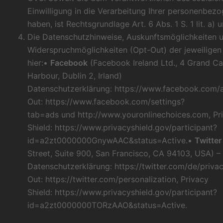
Einwilligung in die Verarbeitung Ihrer personenbezo
haben, ist Rechtsgrundlage Art. 6 Abs. 1 S. 1 lit. a)
Die Datenschutzhinweise, Auskunftsmöglichkeiten 
Widerspruchmöglichkeiten (Opt-Out) der jeweiligen
hier:•
Facebook
(Facebook Ireland Ltd., 4 Grand Ca
Harbour, Dublin 2, Irland)
Datenschutzerklärung:
https://www.facebook.com/a
Out:
https://www.facebook.com/settings?
tab=ads
und
http://www.youronlinechoices.com
, Pr
Shield:
https://www.privacyshield.gov/participant?
id=a2zt0000000GnywAAC&status=Active
.•
Twitter
Street, Suite 900, San Francisco, CA 94103, USA) –
Datenschutzerklärung:
https://twitter.com/de/priva
Out:
https://twitter.com/personalization
, Privacy
Shield:
https://www.privacyshield.gov/participant?
id=a2zt0000000TORzAAO&status=Active
.