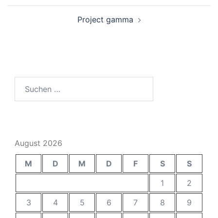
Project gamma
Suchen
nach:
August 2026
M
D
M
D
F
S
S
1
2
3
4
5
6
7
8
9