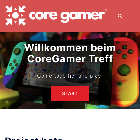
Zum
Inhalt
Suche
Men
springen
ums
Willkommen beim
CoreGamer Treff
Come together and play!
START