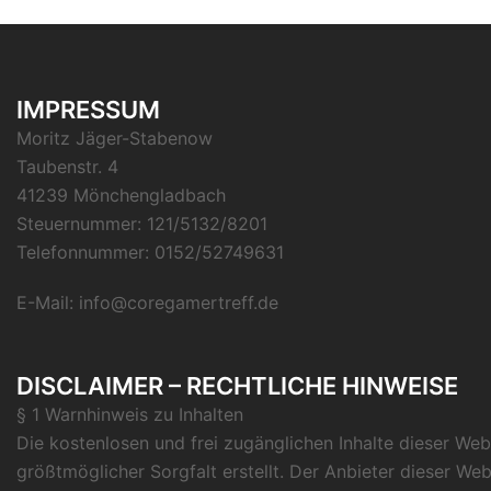
IMPRESSUM
Moritz Jäger-Stabenow
Taubenstr. 4
41239 Mönchengladbach
Steuernummer: 121/5132/8201
Telefonnummer: 0152/52749631
E-Mail:
info@coregamertreff.de
DISCLAIMER – RECHTLICHE HINWEISE
§ 1 Warnhinweis zu Inhalten
Die kostenlosen und frei zugänglichen Inhalte dieser We
größtmöglicher Sorgfalt erstellt. Der Anbieter dieser W